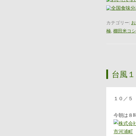
カテゴリー:
お
極
,
棚田米コシ
台風１
１０／５
今朝は８