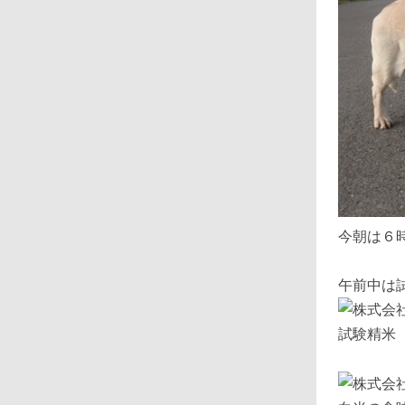
今朝は６
午前中は
試験精米