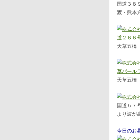
国道３８
渡・熊本
天草五橋
天草五橋
国道５７
より波が
今日のお