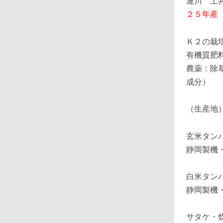
２５年産
Ｋ２の栽
有機質肥
農薬：除
成分）
（生産地
玄米タン
静岡製機
白米タン
静岡製機
サタケ・