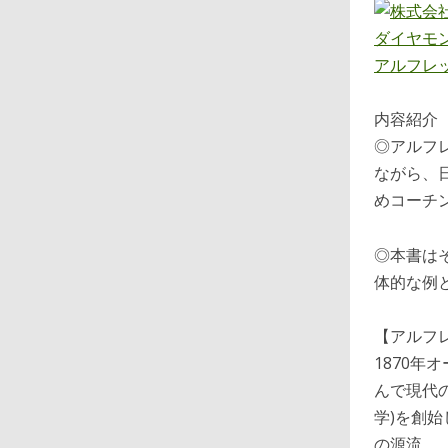
アルフレッ
内容紹介
◎アルフ
ながら、
めコーチ
◎本書は
体的な例
【アルフレッ
1870
んで現代
学)を創
の源流。