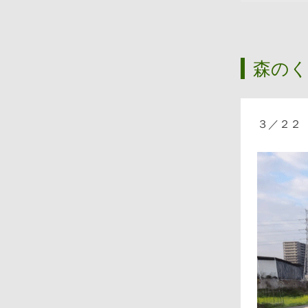
森のく
３／２２