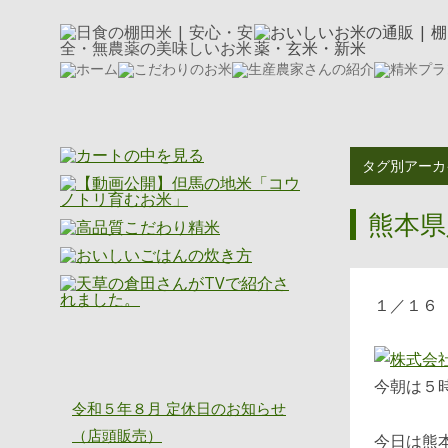
タグ別アーカ
熊本県
１／１６
ニッショク通信
今朝は５
令和５年８月 定休日のお知らせ
（店頭販売）
今日は熊