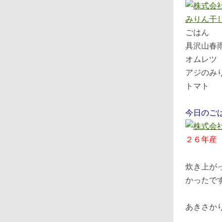
ごはん
具沢山春
オムレツ
アジのみ
トマト
今日のご
２６年産
炊き上が
かったで
あきさか