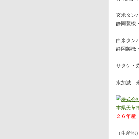
玄米タン
静岡製機
白米タン
静岡製機
サタケ・
水加減 
２６年産
（生産地