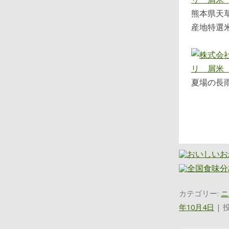
熊本県天
産地特選
夏場の長
カテゴリー:
ニ
年10月4日
|