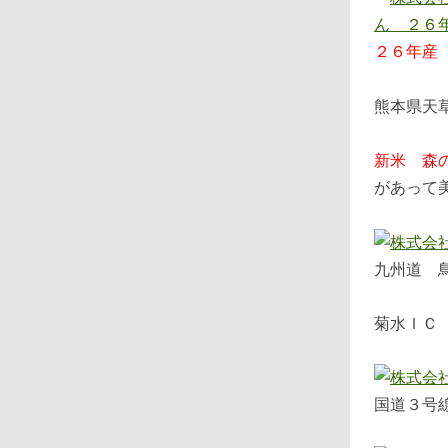
２６年産
熊本県天
新米 森
があって
九州道 
菊水ＩＣ
国道３号