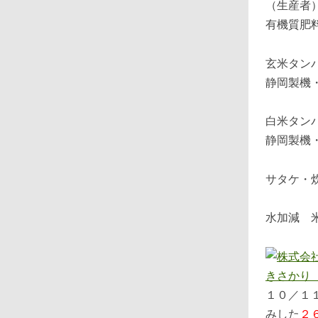
（生産者
有機質肥
玄米タン
静岡製機
白米タン
静岡製機
サタケ・
水加減 
１０／１
みした
２