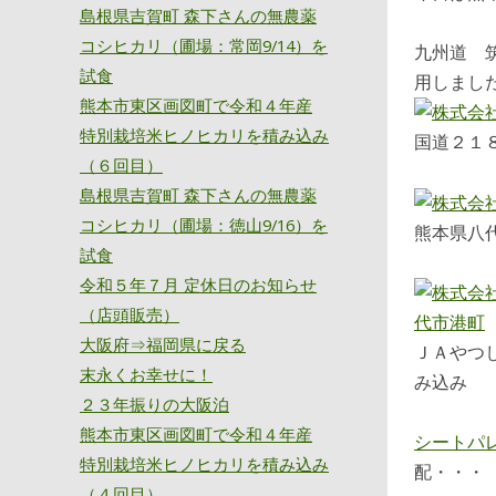
島根県吉賀町 森下さんの無農薬
コシヒカリ（圃場：常岡9/14）を
九州道 
試食
用しまし
熊本市東区画図町で令和４年産
特別栽培米ヒノヒカリを積み込み
国道２１
（６回目）
島根県吉賀町 森下さんの無農薬
コシヒカリ（圃場：徳山9/16）を
熊本県八
試食
令和５年７月 定休日のお知らせ
（店頭販売）
大阪府⇒福岡県に戻る
ＪＡやつ
末永くお幸せに！
み込み
２３年振りの大阪泊
熊本市東区画図町で令和４年産
シートパ
特別栽培米ヒノヒカリを積み込み
配・・・
（４回目）