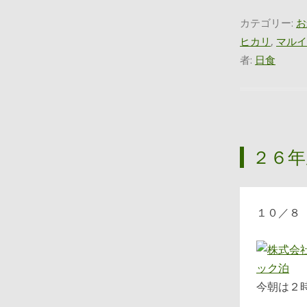
カテゴリー:
お
ヒカリ
,
マルイ
者:
日食
２６年
１０／８
今朝は２