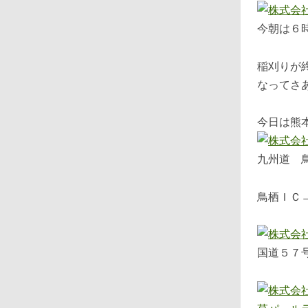
今朝は６
稲刈りが
なってさ
今日は熊
九州道 
鳥栖ＩＣ
国道５７