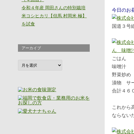
令和４年産 岡田さんの特別栽培
今日のお
米コシヒカリ【但馬 村岡米 極】
を試食
国道３号
アーカイブ
ごはん 
ア
味噌汁 
ー
カ
野菜炒め
イ
ブ
漬物 サ
合計４６
これから
ならない