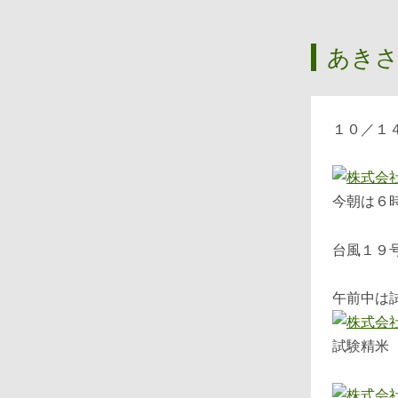
あき
１０／１
今朝は６
台風１９
午前中は
試験精米