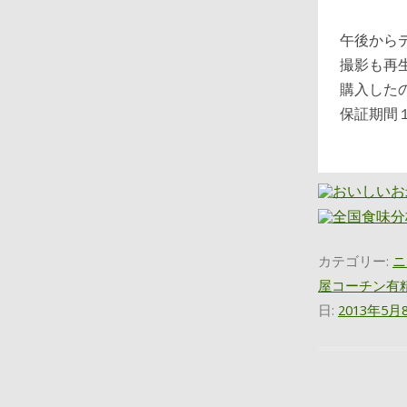
午後から
撮影も再
購入した
保証期間
カテゴリー:
ニ
屋コーチン有
日:
2013年5月