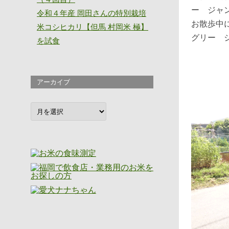
令和４年産 岡田さんの特別栽培
お散歩中
米コシヒカリ【但馬 村岡米 極】
グリー 
を試食
アーカイブ
ア
ー
カ
イ
ブ