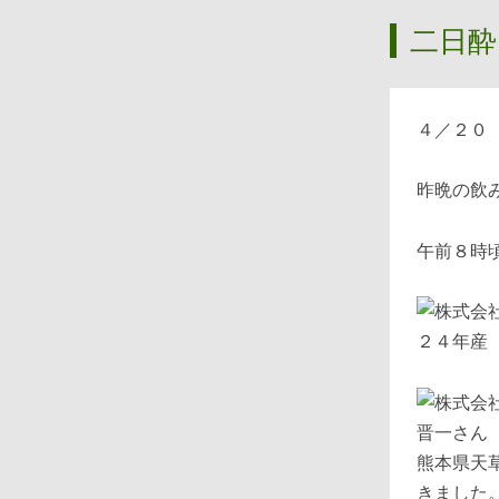
二日酔
４／２０
昨晩の飲
午前８時
２４年産
熊本県天
きました