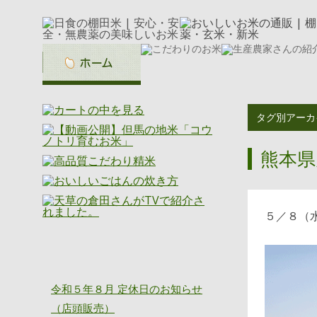
タグ別アーカ
熊本県
５／８（
ニッショク通信
令和５年８月 定休日のお知らせ
（店頭販売）