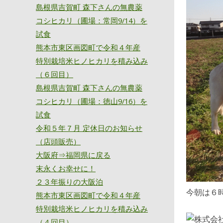
島根県吉賀町 森下さんの無農薬
コシヒカリ（圃場：常岡9/14）を
試食
熊本市東区画図町で令和４年産
特別栽培米ヒノヒカリを積み込み
（６回目）
島根県吉賀町 森下さんの無農薬
コシヒカリ（圃場：徳山9/16）を
試食
令和５年７月 定休日のお知らせ
（店頭販売）
大阪府⇒福岡県に戻る
末永くお幸せに！
２３年振りの大阪泊
今朝は６
熊本市東区画図町で令和４年産
特別栽培米ヒノヒカリを積み込み
（４回目）