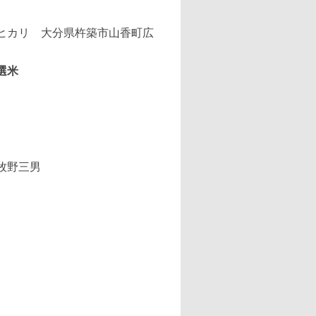
選米
）
牧野三男