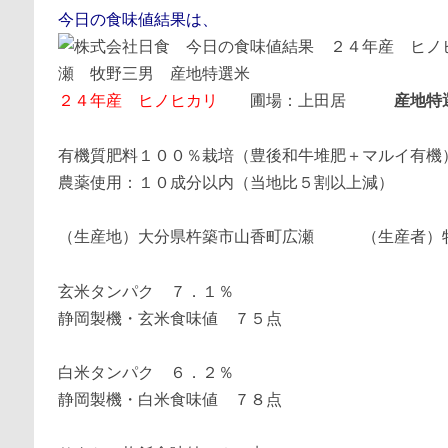
今日の食味値結果は、
２４年産 ヒノヒカリ
圃場：上田居
産地特
有機質肥料１００％栽培（豊後和牛堆肥＋マルイ有機
農薬使用：１０成分以内（当地比５割以上減）
（生産地）大分県杵築市山香町広瀬 （生産者）
玄米タンパク ７．１％
静岡製機・玄米食味値 ７５点
白米タンパク ６．２％
静岡製機・白米食味値 ７８点