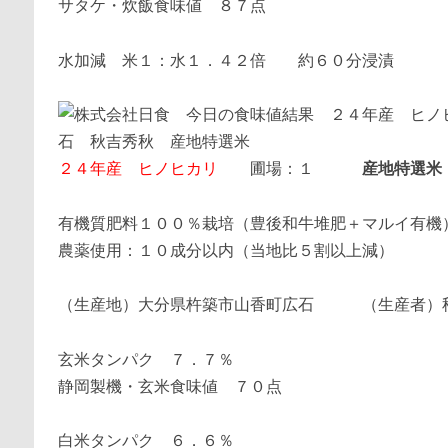
サタケ・炊飯食味値 ８７点
水加減 米１：水１．４２倍 約６０分浸漬
２４年産 ヒノヒカリ
圃場：１
産地特選米
有機質肥料１００％栽培（豊後和牛堆肥＋マルイ有機
農薬使用：１０成分以内（当地比５割以上減）
（生産地）大分県杵築市山香町広石 （生産者）
玄米タンパク ７．７％
静岡製機・玄米食味値 ７０点
白米タンパク ６．６％