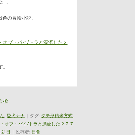
た…。
い出色の冒険小説。
・オブ・パイ/トラと漂流した２
す。
ん
,
愛犬ナナ
| タグ:
タテ形精米方式
,
・オブ・パイ/トラと漂流した２２７
月21日
|
投稿者:
日食