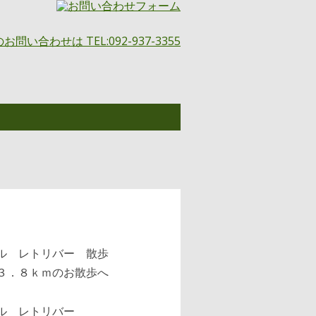
日
３．８ｋｍのお散歩へ