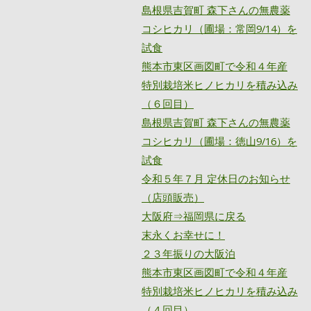
島根県吉賀町 森下さんの無農薬
コシヒカリ（圃場：常岡9/14）を
試食
熊本市東区画図町で令和４年産
特別栽培米ヒノヒカリを積み込み
（６回目）
島根県吉賀町 森下さんの無農薬
コシヒカリ（圃場：徳山9/16）を
試食
令和５年７月 定休日のお知らせ
（店頭販売）
大阪府⇒福岡県に戻る
末永くお幸せに！
２３年振りの大阪泊
熊本市東区画図町で令和４年産
特別栽培米ヒノヒカリを積み込み
（４回目）