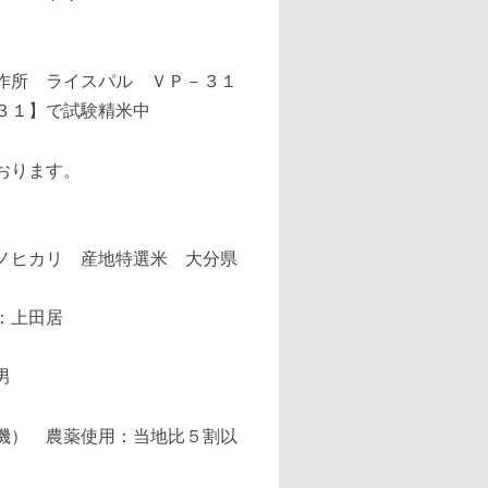
３１】で試験精米中
おります。
：上田居
男
機） 農薬使用：当地比５割以