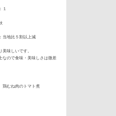
：１
秋
：当地比５割以上減
り美味しいです。
士なので食味・美味しさは微差