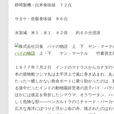
静岡製機・白米食味値 ７２点
サタケ・炊飯食味値 ８６点
水加減 米１：水１．４２倍 約６０分浸漬
パイの物語
上・下 ヤン・マーテル 竹書房文
１９７７年７月２日 インドのマドラスからカナダの
本の貨物船ツシマ丸は太平洋上で嵐に巻き込まれ、あ
たった一艘しかない救命ボートに乗り助かったのは、
る途中だったインドの動物園経営者の息子パイ・パテ
ほかには後足を骨折したシマウマ、オラウータン、ハ
しく危険な獣――ベンガルトラのリチャード・パーカ
広大な海洋にぽつりと浮かぶ命の舟。残されたのはわ