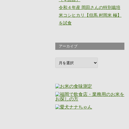
令和４年産 岡田さんの特別栽培
米コシヒカリ【但馬 村岡米 極】
を試食
アーカイブ
ア
ー
カ
イ
ブ