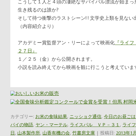
こうして１人と４頭の凄絶なサバイバル漂流が始まっ
生き残るのは誰か?
そして待つ衝撃のラストシーン! ! 文学史上類を見な
（内容紹介より）
アカデミー賞監督アン・リーによって映画化
『ライフ
２７日』
１／２５（金）から公開されます。
小説を読み終えてから映画を観に行こうと考えていま
カテゴリー:
お米の食味結果
,
ニッショク通信
,
今日のお昼ごは
パイの物語
,
ヤン・マーテル
,
ライスパル ＶＰ－３１
,
ライフ
日
,
山本製作所
,
山香有機の会
,
竹書房文庫
| 投稿日:
2013年1