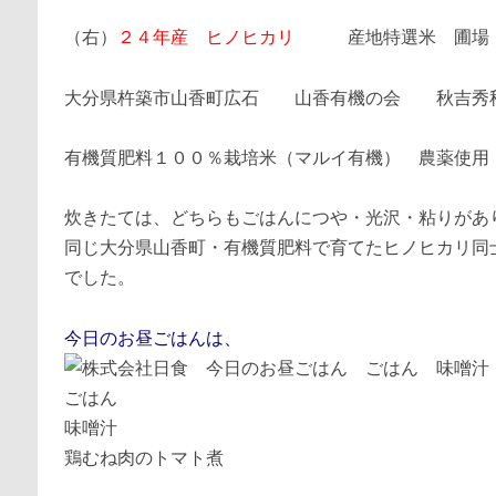
（右）
２４年産 ヒノヒカリ
産地特選米 圃場
大分県杵築市山香町広石 山香有機の会 秋吉秀
有機質肥料１００％栽培米（マルイ有機） 農薬使用
炊きたては、どちらもごはんにつや・光沢・粘りがあ
同じ大分県山香町・有機質肥料で育てたヒノヒカリ同
でした。
今日のお昼ごはんは、
ごはん
味噌汁
鶏むね肉のトマト煮