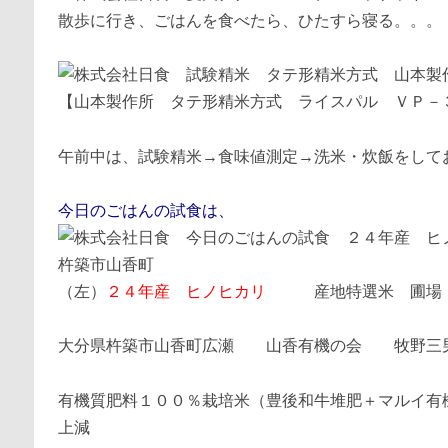
散歩に行き、ごはんを食べたら、ひたすら寝る。。。
【山本製作所 タテ形精米方式 ライスパル ＶＰ－
午前中は、試験精米→食味値測定→洗米・炊飯をして
今日のごはんの試食は、
（左）
２４年産 ヒノヒカリ
産地特選米 圃場
大分県杵築市山香町広瀬 山香有機の会 牧野三
有機質肥料１００％栽培米（豊後和牛堆肥＋マルイ有
上減