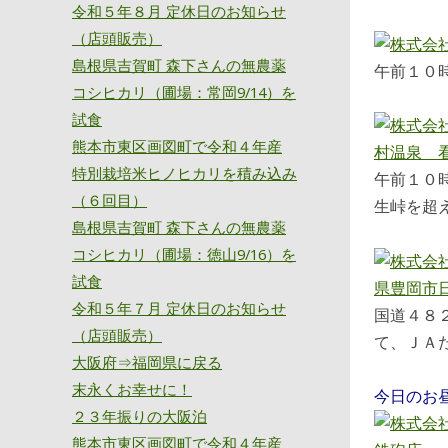
令和５年８月 定休日のお知らせ
（店頭販売）
島根県吉賀町 森下さんの無農薬
午前１０
コシヒカリ（圃場：常岡9/14）を
試食
熊本市東区画図町で令和４年産
特別栽培米ヒノヒカリを積み込み
午前１０
（６回目）
生峠を超
島根県吉賀町 森下さんの無農薬
コシヒカリ（圃場：徳山9/16）を
試食
令和５年７月 定休日のお知らせ
国道４８
（店頭販売）
て、ＪＡ
大阪府⇒福岡県に戻る
末永くお幸せに！
今日のお
２３年振りの大阪泊
熊本市東区画図町で令和４年産