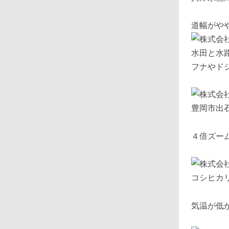
道幅がや
水田と水
フナやド
豊岡市出
４倍ズー
コシヒカ
気温が低