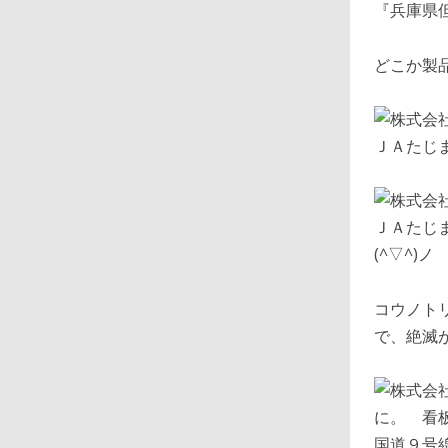
『兵庫県
どこか製
ＪＡたじ
ＪＡたじ
(^▽^)ノ
コウノト
で、絶滅
国道９号