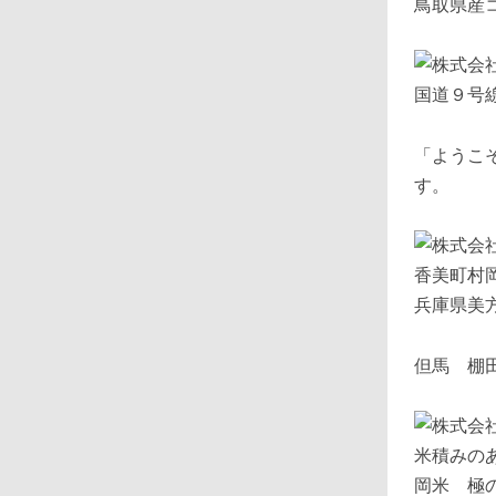
鳥取県産
国道９号
「ようこ
す。
兵庫県美
但馬 棚
米積みの
岡米 極