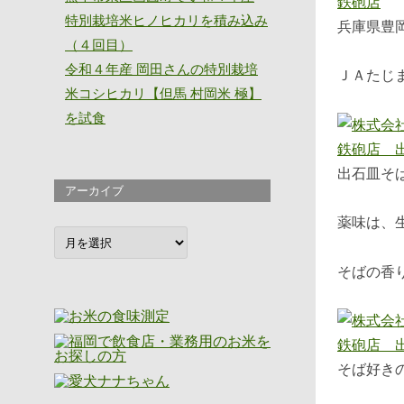
特別栽培米ヒノヒカリを積み込み
兵庫県豊
（４回目）
令和４年産 岡田さんの特別栽培
ＪＡたじ
米コシヒカリ【但馬 村岡米 極】
を試食
出石皿そ
アーカイブ
薬味は、
ア
ー
カ
そばの香
イ
ブ
そば好き