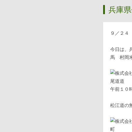
兵庫県
９／２４
今日は、
馬 村岡
午前１０
松江道の