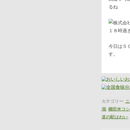
るね
１８時過
今日は５
す。
カテゴリー:
ニ
湖
,
棚田米コシ
道の駅はわい
,