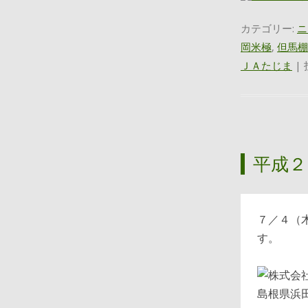
カテゴリー:
ニ
岡米極
,
但馬棚
ＪＡたじま
| 
平成２
７／４（
す。
島根県