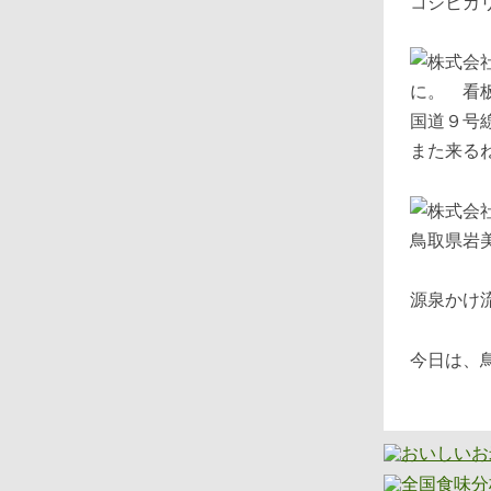
コシヒカ
国道９号
また来
鳥取県
源泉かけ
今日は、