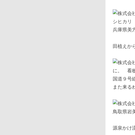
兵庫県美
田植えか
国道９号
また来
鳥取県
源泉かけ