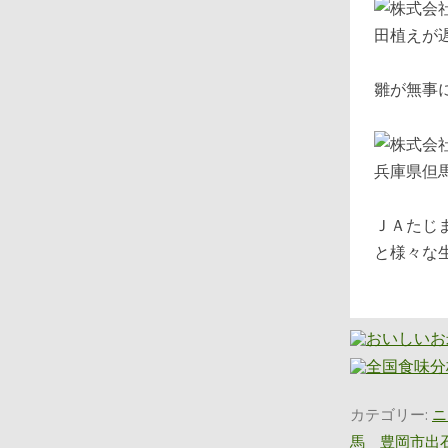
田植えが
雛が無事
兵庫県但
ＪＡたじ
と様々な
カテゴリー:
ニ
馬 豊岡市出