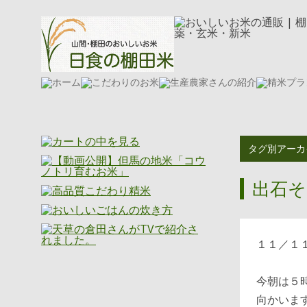
タグ別アーカ
出石そ
１１／１
今朝は５
ニッショク通信
向かいま