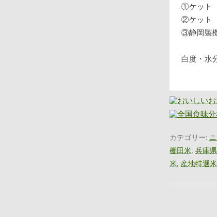
①ケット
②ケット
③静岡製
白度・水
カテゴリー:
ニ
棚田米
,
兵庫県
米
,
産地特選米