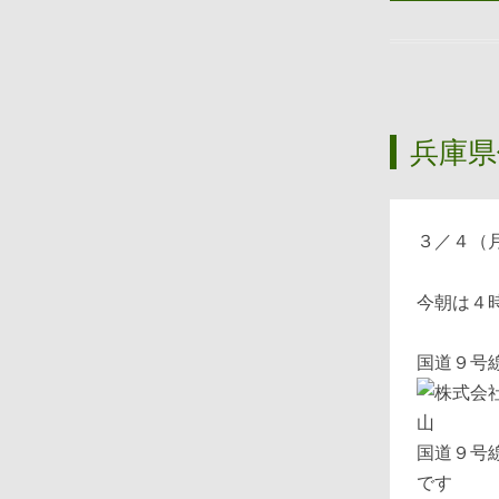
兵庫県
３／４（
今朝は４
国道９号
国道９号
です