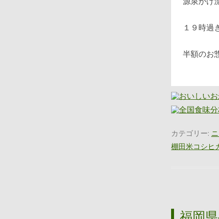
源泉かけ
１９時過
半額のお
カテゴリー:
ニ
棚田米コシヒ
福岡県