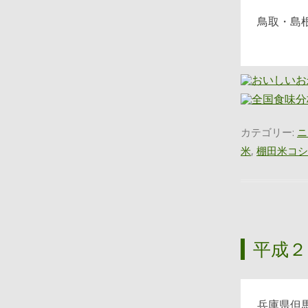
鳥取・島
カテゴリー:
ニ
米
,
棚田米コシ
平成２
兵庫県但