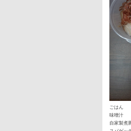
ごはん
味噌汁
自家製煮
スパゲッ