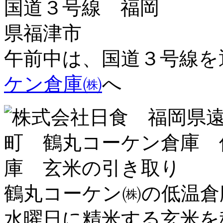
午前中は、国道３号線
ケン倉庫㈱
へ
鶴丸コーケン㈱の低温倉
水曜日に精米する玄米を