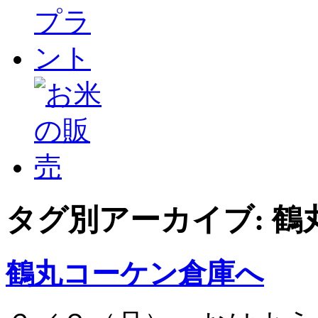
タグ別アーカイブ:
鶴
鶴丸コーケン倉庫へ