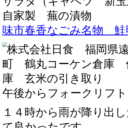
サラダ（キャベツ 新玉
自家製 蕪の漬物
味市春香なごみ名物 鮭
午後からフォークリフ
１４時から雨が降り出し
て良かったです。