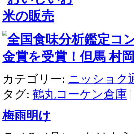
カテゴリー:
ニッショク
タグ:
鶴丸コーケン倉庫
梅雨明け