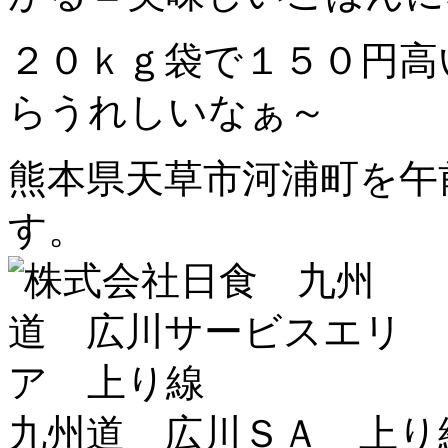
２０ｋｇ袋で１５０円高
らうれしいなぁ～
熊本県天草市河浦町を午
す。
九州道 広川ＳＡ 上り