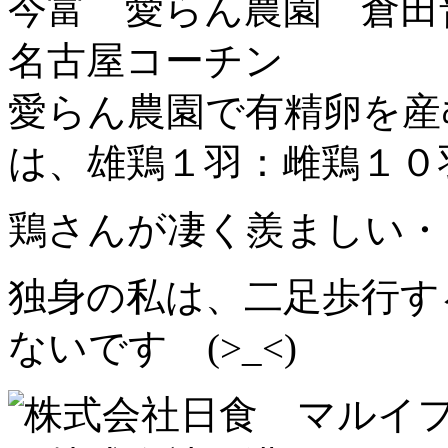
愛らん農園で有精卵を産
は、雄鶏１羽：雌鶏１０
鶏さんが凄く羨ましい・
独身の私は、二足歩行す
ないです (>_<)