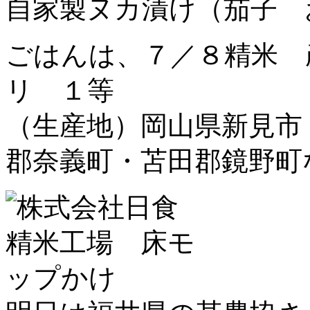
自家製ヌカ漬け（茄子 
ごはんは、７／８精米 
リ １等
（生産地）岡山県新見市
郡奈義町・苫田郡鏡野町