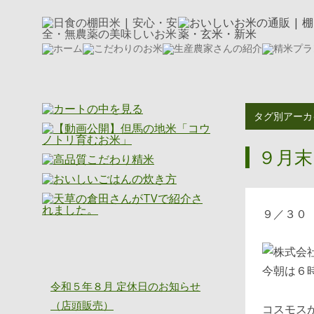
タグ別アーカ
９月末
９／３０
ニッショク通信
今朝は６
令和５年８月 定休日のお知らせ
（店頭販売）
コスモス