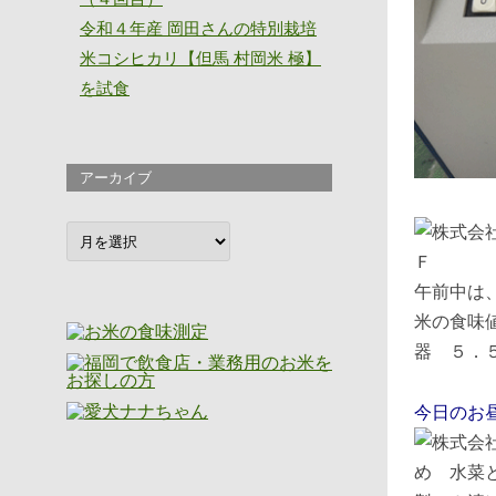
令和４年産 岡田さんの特別栽培
米コシヒカリ【但馬 村岡米 極】
を試食
アーカイブ
ア
ー
カ
イ
午前中は
ブ
米の食味
器 ５．
今日のお