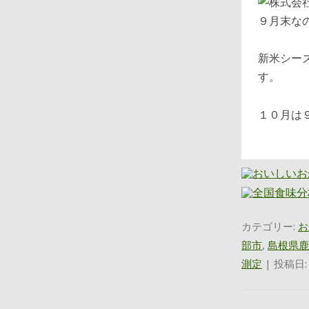
９月末な
新米シー
す。
１０月は
カテゴリー:
お
部市
,
島根県鹿
測定
| 投稿日