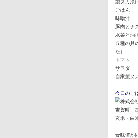
ごはん
味噌汁
豚肉とナ
水菜と油
５種の具
た）
トマト
サラダ
自家製ヌ
今日のご
玄米・白
食味値が