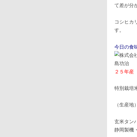
て差が分
コシヒカ
す。
今日の食
２５年産
特別栽培
（生産地
玄米タン
静岡製機