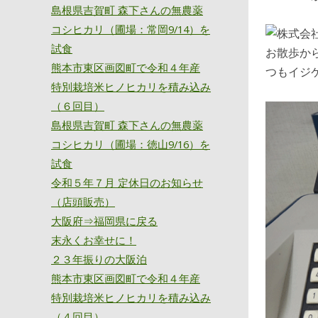
島根県吉賀町 森下さんの無農薬
コシヒカリ（圃場：常岡9/14）を
試食
お散歩か
熊本市東区画図町で令和４年産
つもイジ
特別栽培米ヒノヒカリを積み込み
（６回目）
島根県吉賀町 森下さんの無農薬
コシヒカリ（圃場：徳山9/16）を
試食
令和５年７月 定休日のお知らせ
（店頭販売）
大阪府⇒福岡県に戻る
末永くお幸せに！
２３年振りの大阪泊
熊本市東区画図町で令和４年産
特別栽培米ヒノヒカリを積み込み
（４回目）