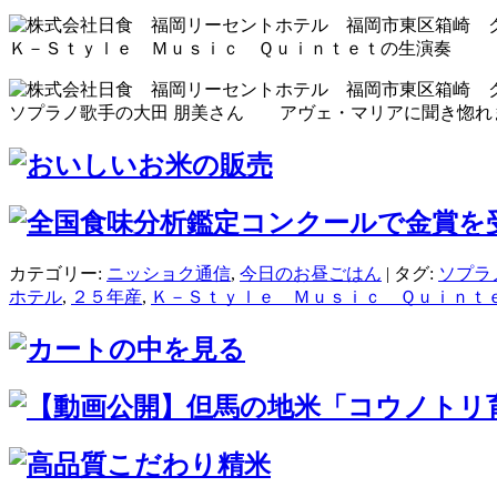
Ｋ－Ｓｔｙｌｅ Ｍｕｓｉｃ Ｑｕｉｎｔｅｔの生演奏
ソプラノ歌手の大田 朋美さん アヴェ・マリアに聞き惚
カテゴリー:
ニッショク通信
,
今日のお昼ごはん
| タグ:
ソプラ
ホテル
,
２５年産
,
Ｋ－Ｓｔｙｌｅ Ｍｕｓｉｃ Ｑｕｉｎｔ