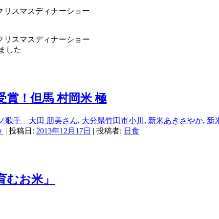
れました
ノ歌手 大田 朋美さん
,
大分県竹田市小川
,
新米あきさやか
,
新
ｅ
| 投稿日:
2013年12月17日
|
投稿者:
日食