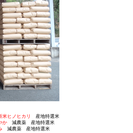
新米ヒノヒカリ
産地特選米
やか
減農薬 産地特選米
み
減農薬 産地特選米