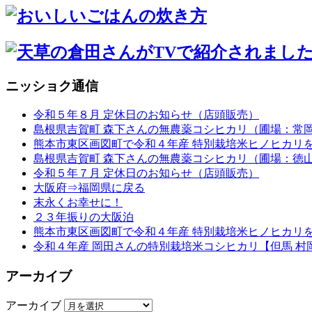
ニッショク通信
令和５年８月 定休日のお知らせ（店頭販売）
島根県吉賀町 森下さんの無農薬コシヒカリ（圃場：常岡9
熊本市東区画図町で令和４年産 特別栽培米ヒノヒカリ
島根県吉賀町 森下さんの無農薬コシヒカリ（圃場：徳山9
令和５年７月 定休日のお知らせ（店頭販売）
大阪府⇒福岡県に戻る
末永くお幸せに！
２３年振りの大阪泊
熊本市東区画図町で令和４年産 特別栽培米ヒノヒカリ
令和４年産 岡田さんの特別栽培米コシヒカリ【但馬 村
アーカイブ
アーカイブ