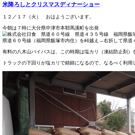
米降ろしとクリスマスディナーショー
１２／１７（火） おはようございます。
今朝は７時に大分県中津市本耶馬溪町を出発
県道６０号線（福岡県飯塚市内住）を峠越え→右折して県道
有料の八木山バイパスは、この時期は塩カリ（凍結防止剤）
トラックの下回りが塩カリで錆錆になるので、なるべく利用