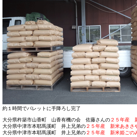
約１時間でパレットに手降ろし完了
大分県杵築市山香町 山香有機の会 佐藤さんの
２５年産 
大分県中津市本耶馬溪町 井上兄弟の
２５年産 新米あきさ
大分県中津市本耶馬溪町 井上兄弟の
２５年産 新米姫ごの