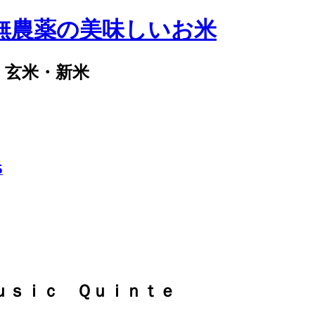
ｕｓｉｃ Ｑｕｉｎｔｅ