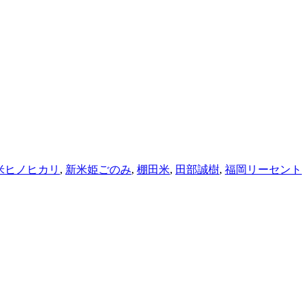
米ヒノヒカリ
,
新米姫ごのみ
,
棚田米
,
田部誠樹
,
福岡リーセント