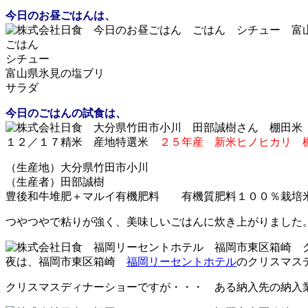
今日のお昼ごはんは、
ごはん
シチュー
富山県氷見の塩ブリ
サラダ
今日のごはんの試食は、
１２／１７精米 産地特選米
２５年産 新米ヒノヒカリ 
（生産地）大分県竹田市小川
（生産者）田部誠樹
豊後和牛堆肥＋マルイ有機肥料 有機質肥料１００％栽培
つやつやで粘りが強く、美味しいごはんに炊き上がりました
夜は、福岡市東区箱崎
福岡リーセントホテル
のクリスマス
クリスマスディナーショーですが・・・ ある納入先の納入