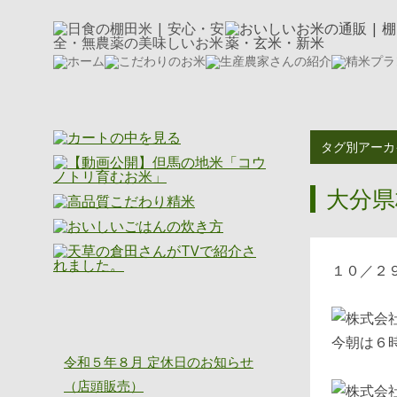
タグ別アーカ
大分県
１０／２
ニッショク通信
今朝は６
令和５年８月 定休日のお知らせ
（店頭販売）