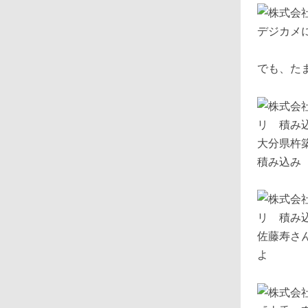
デジカメ
でも、た
大分県杵
積み込み
佐藤寿さ
よ