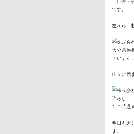
『山香・
です。
左から 
大分県杵
ています
山々に囲
２０時過
明日も大
す。