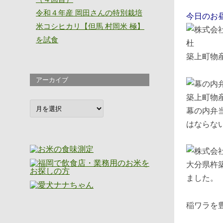
令和４年産 岡田さんの特別栽培
今日のお
米コシヒカリ【但馬 村岡米 極】
を試食
築上町
アーカイブ
ア
幕の内弁
ー
カ
はなら
イ
ブ
大分県杵
ました。
稲ワラを