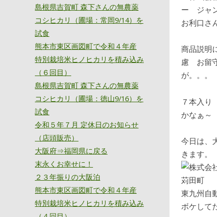
島根県吉賀町 森下さんの無農薬
コシヒカリ（圃場：常岡9/14）を
お利口さ
試食
熊本市東区画図町で令和４年産
商品説明
特別栽培米ヒノヒカリを積み込み
慮 お留
（６回目）
が。。。
島根県吉賀町 森下さんの無農薬
コシヒカリ（圃場：徳山9/16）を
７本入り
試食
かなぁ～
令和５年７月 定休日のお知らせ
（店頭販売）
今日は、
大阪府⇒福岡県に戻る
きます。
末永くお幸せに！
２３年振りの大阪泊
熊本市東区画図町で令和４年産
東九州自
特別栽培米ヒノヒカリを積み込み
ボケし
（４回目）