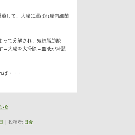
通過して、大腸に運ばれ腸内細菌
よって分解され、短鎖脂肪酸
す→大腸を大掃除→血液が綺麗
れば・・・
0日
|
投稿者:
日食