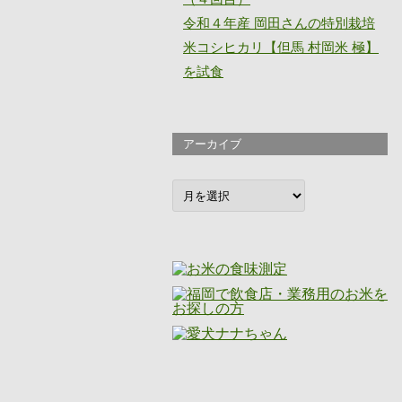
令和４年産 岡田さんの特別栽培
米コシヒカリ【但馬 村岡米 極】
を試食
アーカイブ
ア
ー
カ
イ
ブ