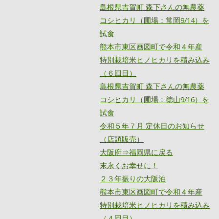
島根県吉賀町 森下さんの無農薬
コシヒカリ（圃場：常岡9/14）を
試食
熊本市東区画図町で令和４年産
特別栽培米ヒノヒカリを積み込み
（６回目）
島根県吉賀町 森下さんの無農薬
コシヒカリ（圃場：徳山9/16）を
試食
令和５年７月 定休日のお知らせ
（店頭販売）
大阪府⇒福岡県に戻る
末永くお幸せに！
２３年振りの大阪泊
熊本市東区画図町で令和４年産
特別栽培米ヒノヒカリを積み込み
（４回目）