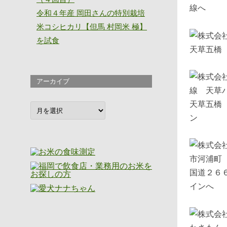
線へ
令和４年産 岡田さんの特別栽培
米コシヒカリ【但馬 村岡米 極】
を試食
天草五橋
アーカイブ
天草五橋
ア
ー
ン
カ
イ
ブ
国道２６
インへ