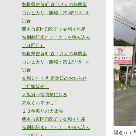
島根県吉賀町 森下さんの無農薬
コシヒカリ（圃場：常岡9/14）を
試食
熊本市東区画図町で令和４年産
特別栽培米ヒノヒカリを積み込み
（６回目）
島根県吉賀町 森下さんの無農薬
コシヒカリ（圃場：徳山9/16）を
試食
令和５年７月 定休日のお知らせ
（店頭販売）
大阪府⇒福岡県に戻る
末永くお幸せに！
２３年振りの大阪泊
熊本市東区画図町で令和４年産
特別栽培米ヒノヒカリを積み込み
国道５７
（４回目）