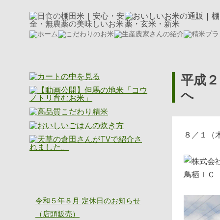
平成２
へ
８／１
鳥栖ＩＣ
ニッショク通信
令和５年８月 定休日のお知らせ
（店頭販売）