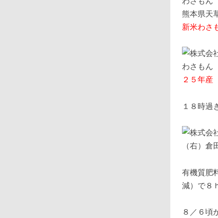
熊本県天
新米わさ
２５年産
１８時過
（右）倉
有機質肥
減）で８
８／６頃