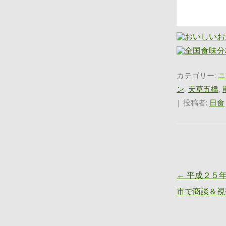
カテゴリー:
ニ
ン
,
天草五橋
,
|
投稿者:
日食
投稿ナビゲー
←
平成２５年
市で商談＆視