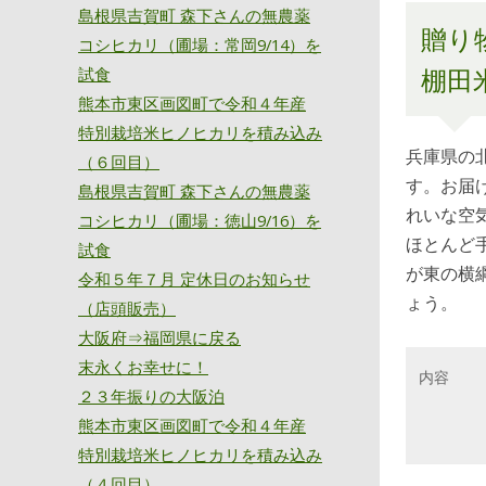
島根県吉賀町 森下さんの無農薬
贈り
コシヒカリ（圃場：常岡9/14）を
棚田
試食
熊本市東区画図町で令和４年産
特別栽培米ヒノヒカリを積み込み
兵庫県の
（６回目）
す。お届
島根県吉賀町 森下さんの無農薬
れいな空
コシヒカリ（圃場：徳山9/16）を
ほとんど
試食
が東の横
令和５年７月 定休日のお知らせ
ょう。
（店頭販売）
大阪府⇒福岡県に戻る
末永くお幸せに！
内容
２３年振りの大阪泊
熊本市東区画図町で令和４年産
特別栽培米ヒノヒカリを積み込み
（４回目）